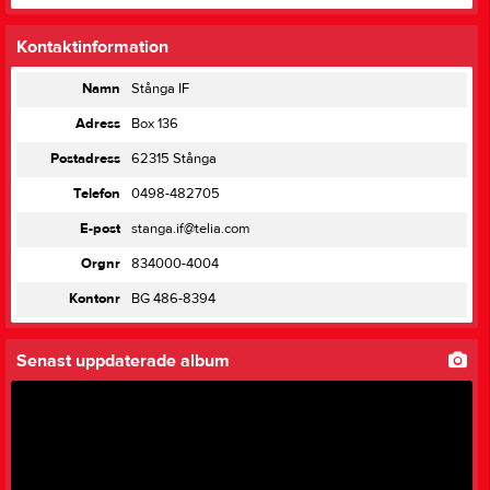
Kontaktinformation
Namn
Stånga IF
Adress
Box 136
Postadress
62315 Stånga
Telefon
0498-482705
E-post
stanga.if@telia.com
Orgnr
834000-4004
Kontonr
BG 486-8394
Senast uppdaterade album