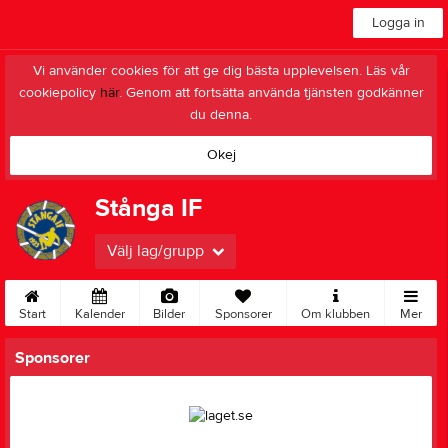
Logga in
Vi använder cookies för att ge dig bästa upplevelsen. Läs vår
cookiepolicy
här
. Genom att fortsätta använda tjänsten godkänner
du denna.
Okej
Stånga IF
Välj lag/grupp
Start
Kalender
Bilder
Sponsorer
Om klubben
Mer
Sponsorer