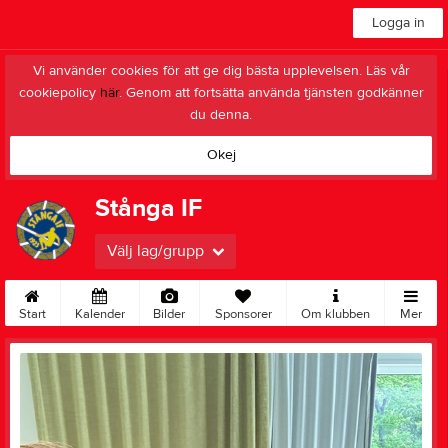
Logga in
Vi använder cookies för att ge dig bästa upplevelsen. Läs vår
cookiepolicy
här
. Genom att fortsätta använda tjänsten godkänner
du denna.
Okej
Stånga IF
Välj lag/grupp
Start
Kalender
Bilder
Sponsorer
Om klubben
Mer