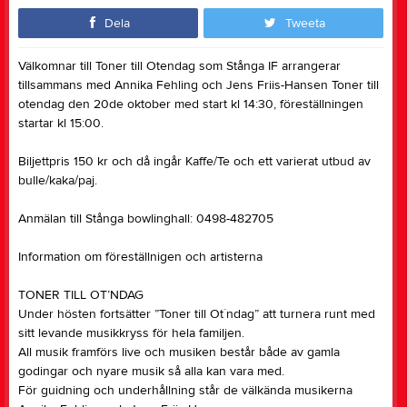
Dela
Tweeta
Välkomnar till Toner till Otendag som Stånga IF arrangerar
tillsammans med Annika Fehling och Jens Friis-Hansen Toner till
otendag den 20de oktober med start kl 14:30, föreställningen
startar kl 15:00.
Biljettpris 150 kr och då ingår Kaffe/Te och ett varierat utbud av
bulle/kaka/paj.
Anmälan till Stånga bowlinghall: 0498-482705
Information om föreställnigen och artisterna
TONER TILL OT’NDAG
Under hösten fortsätter ”Toner till Ot`ndag” att turnera runt med
sitt levande musikkryss för hela familjen.
All musik framförs live och musiken består både av gamla
godingar och nyare musik så alla kan vara med.
För guidning och underhållning står de välkända musikerna