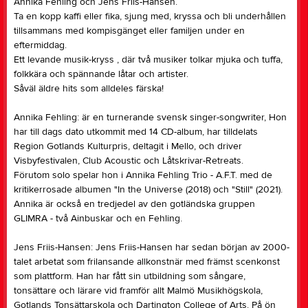
Annika Fehling och Jens Friis-Hansen.
Ta en kopp kaffi eller fika, sjung med, kryssa och bli underhållen
tillsammans med kompisgänget eller familjen under en
eftermiddag.
Ett levande musik-kryss , där två musiker tolkar mjuka och tuffa,
folkkära och spännande låtar och artister.
Såväl äldre hits som alldeles färska!
Annika Fehling: är en turnerande svensk singer-songwriter, Hon
har till dags dato utkommit med 14 CD-album, har tilldelats
Region Gotlands Kulturpris, deltagit i Mello, och driver
Visbyfestivalen, Club Acoustic och Låtskrivar-Retreats.
Förutom solo spelar hon i Annika Fehling Trio - A.F.T. med de
kritikerrosade albumen "In the Universe (2018) och "Still" (2021).
Annika är också en tredjedel av den gotländska gruppen
GLIMRA - två Ainbuskar och en Fehling.
Jens Friis-Hansen: Jens Friis-Hansen har sedan början av 2000-
talet arbetat som frilansande allkonstnär med främst scenkonst
som plattform. Han har fått sin utbildning som sångare,
tonsättare och lärare vid framför allt Malmö Musikhögskola,
Gotlands Tonsättarskola och Dartington College of Arts. På ön