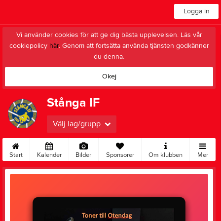
Logga in
Vi använder cookies för att ge dig bästa upplevelsen. Läs vår
cookiepolicy
här
. Genom att fortsätta använda tjänsten godkänner
du denna.
Okej
Stånga IF
Välj lag/grupp
Start
Kalender
Bilder
Sponsorer
Om klubben
Mer