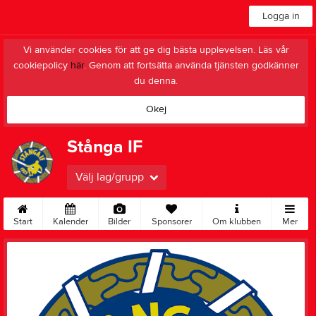
Logga in
Vi använder cookies för att ge dig bästa upplevelsen. Läs vår
cookiepolicy
här
. Genom att fortsätta använda tjänsten godkänner
du denna.
Okej
Stånga IF
Välj lag/grupp
Start
Kalender
Bilder
Sponsorer
Om klubben
Mer