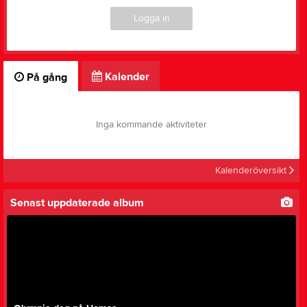
Logga in
Kalender
På gång
Inga kommande aktiviteter
Kalenderöversikt
Senast uppdaterade album